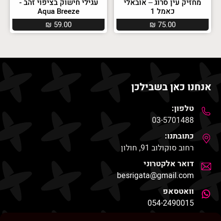
מחזיק עין סרוג – אובאלי
עגילי חישוק בציפוי זהב -
כאמל 1
Aqua Breeze
₪
59.00
₪
75.00
אנחנו כאן בשבילכן
טלפון:
03-5701488
כתובתנו:
רחוב סוקולוב 91, חולון
דואר אלקטרוני
besrigata@gmail.com
וואטסאפ
054-2490015