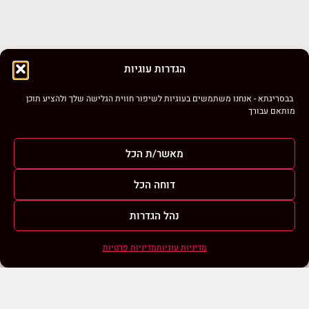
במבצע!
במבצע!
הגדרות עוגיות
בבסריגתא - אנחנו משתמשים בעוגיות לשיפור חווית הגלישה שלך ולהציע תוכן
מותאם עבורך
חוט כותנה נטורל כותון
חוט כותנה נטורל כותון
מאשר/ת הכל
NATURAL COTTON – אדום
NATURAL COTTON – חום
₪
100.00
₪
100.00
₪
125.00
₪
125.00
דוחה הכל
נהל הגדרות
במבצע!
מדיניות עוגיות
מדיניות פרטיות
סגירה
ביטול הבהובים
מונוכרום
ספיה