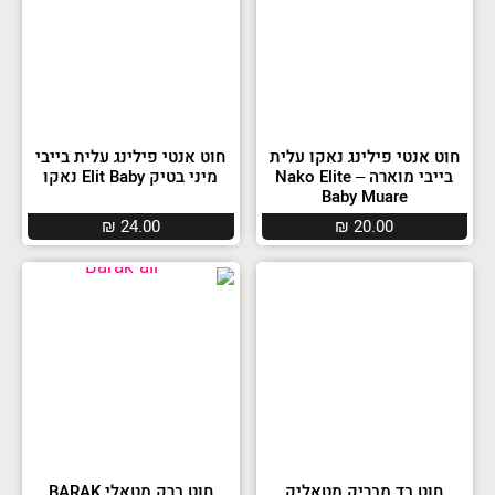
חוט אנטי פילינג נאקו עלית
חוט אנטי פילינג עלית בייבי
בייבי מוארה – Nako Elite
מיני בטיק Elit Baby נאקו
Baby Muare
₪
24.00
₪
20.00
חוט בד מבריק מטאליק
חוט ברק מטאלי BARAK