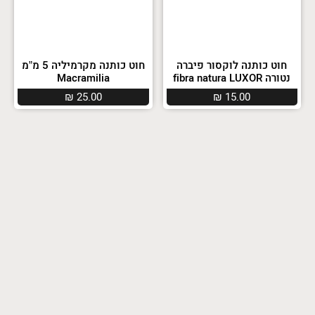
חוט כותנה לוקסור פיברה
חוט כותנה מקרמיליה 5 מ”מ
נטורה fibra natura LUXOR
Macramilia
₪
25.00
₪
15.00
אזל במלאי
אזל במלאי
חוט כותנה מקרמיליה טאי דיי
חוט כותנה מקרמיליה ניאון
Macramilia Neon
Macramilia Hand Dye
₪
35.00
₪
35.00