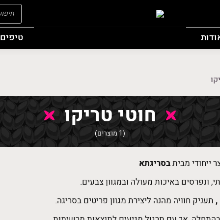
oducts
search
ודות
טיפים 
קו
חוטי טריקו
(1 מוצרים)
ר ייחודי מבית
בסריגתא
י, ונפרסים באיכות מעולה ובמגוון צבעים.
,
תעניק חוויה מהנה ליצירת מגוון פריטים בסריגה.
בהתחלה, אך עם תרגול מגיעים לתוצאות מרשימות.