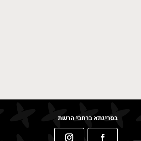
בסריגתא ברחבי הרשת