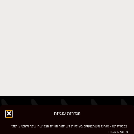
חוט ראפיה מולטי Raffia
Multi פיברה נטורה
₪
28.00
אנחנו כאן בשבילכן
הגדרות עוגיות
טלפון:
בבסריגתא - אנחנו משתמשים בעוגיות לשיפור חווית הגלישה שלך ולהציע תוכן
מותאם עבורך
03-5701488