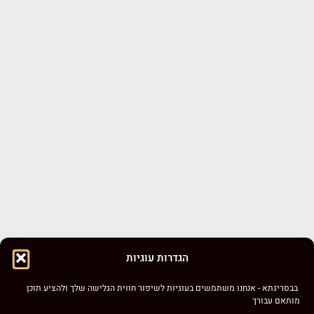
אזל במלאי
עגילים בציפוי זהב – Blush
ערכה לסריגת בובה באלרינה –
Bloom
Ballerina – מבית CIRCULO
₪
120.00
₪
69.00
אזל במלאי
הגדרות עוגיות
בבסריגתא - אנחנו משתמשים בעוגיות לשיפור חווית הגלישה שלך ולהציע תוכן
מותאם עבורך