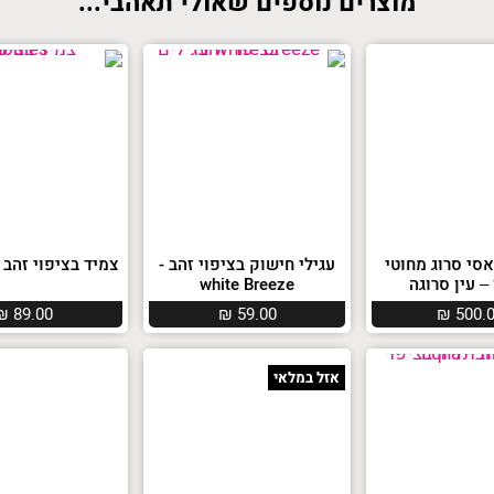
מוצרים נוספים שאולי תאהבי...
סי סרוג מחוטי
עגילי חישוק בציפוי זהב -
צמיד בציפוי זהב – bbles
– עין סרוגה
white Breeze
₪
89.00
₪
59.00
₪
500.
אזל במלאי