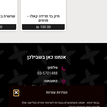
תיק בד פרידה קאלו –
שרשרת בציפו
פרחים
00
₪
100.00
אנחנו כאן בשבילכן
טלפון:
03-5701488
כתובתנו:
רחוב סוקולוב 91, חולון
הגדרות עוגיות
דואר אלקטרוני
besrigata@gmail.com
בבסריגתא - אנחנו משתמשים בעוגיות לשיפור חווית הגלישה שלך