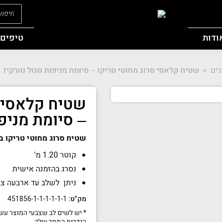
oducts
search
ודות
טיפים 
ים
שטיח קלאסי סרוג מחוטי טריקו – סיומת מניפות סגול טורקיז
You are here:
שטיח קלאסי ס
– סיומת מניפו
שטיח סרוג מחוטי טריקו ב
קוטר 1.20 מ'
נסרג בהזמנה אישית
ניתן לשלב עד ארבעה צ
מק"ט:
451856-1-1-1-1-1-1
* יש לשים לב שצבעי המוצר עשו
הגדרות המסך שלך.