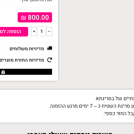
₪
800.00
כמות
הוספה לס
﹢
﹣
של
שטיח
מדיניות משלוחים
קלאסי
מדיניות החזרת מוצרים
סרוג
מחוטי
טריקו
-
סיומת
ותיים של בסריגתא
 כ – 7 ימים מרגע ההזמנה.
מניפות
בל החזר כספי.
סגול
טורקיז