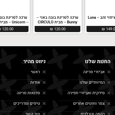
י זהב – Luna
ערכה לסריגת בובה באני –
ערכה לסריגת בובה
Bunny – מבית CIRCULO
– Unicorn – מבית CIRCULO
₪
120.00
₪
120.00
₪
149.
החנות שלנו
ניווט מהיר
אביזרי סריגה
ראשי
המיוחדים שלנו
אודות
סידקית ואביזרי תפירה
סדנאות סריגה
צמר וחוטים אחרים
טיפים ומדריכים
רקמה וגובלנים
צור קשר