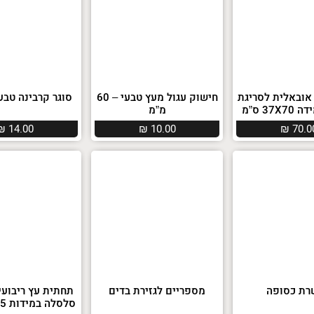
אובאלית לסריגת
חישוק עגול מעץ טבעי – 60
סוגר קרבינה טבע
37 ס”מ
מ”מ
₪
14.00
₪
10.00
₪
70.0
ת כסופה
מספריים לגזירת בדים
תחתית עץ ריבועי
סלסלה במידות 15X15 ס”מ