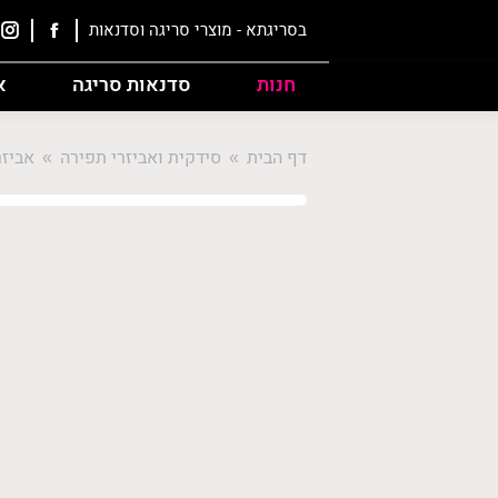
בסריגתא - מוצרי סריגה וסדנאות
חנות
סדנאות סריגה
א
דף הבית
סידקית ואביזרי תפירה
אביזר
are here: