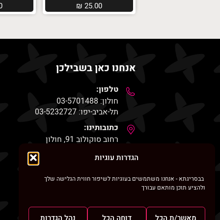
0
₪
25.00
אנחנו כאן בשבילכן
טלפון:
חולון: 03-5701488
תל-אביב-יפו: 03-5232727
כתובותינו:
רחוב סוקולוב 91, חולון
שדרות ירושלים 53, יפו
הגדרות עוגיות
דואר אלקטרוני
besrigata@gmail.com
בבסריגתא - אנחנו משתמשים בעוגיות לשיפור חווית הגלישה שלך
ולהציע תוכן מותאם עבורך
וואטסאפ
054-2490015
מאשר/ת הכל
דוחה הכל
נהל הגדרות