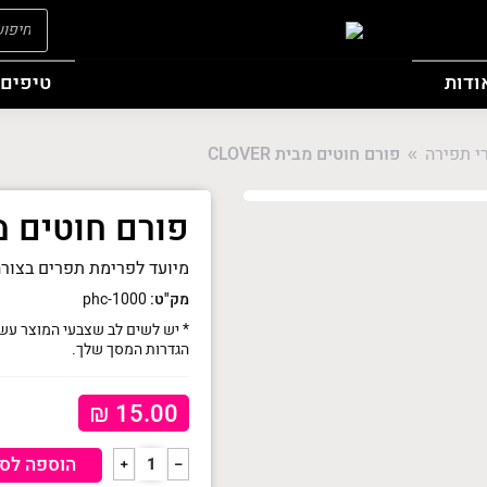
oducts
search
ודות
טיפים 
י תפירה
פורם חוטים מבית CLOVER
You 
פורם חוטים מבית 
מיועד לפרימת תפרים בצורה
מק"ט:
phc-1000
* יש לשים לב שצבעי המוצר עשו
הגדרות המסך שלך.
₪
15.00
כמות
הוספה לס
﹢
﹣