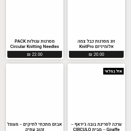
זוג מסרגות כבל צמה
מסרגות עגולות PACK
אלומיניום KnitPro
Circular Knitting Needles
₪
22.00
₪
20.00
אזל במלאי
ערכה לסריגת בובה ג’יראף –
אבזם מתכתי לתיקים – מעוגל
Giraffe – מבית CIRCULO
זהוב עתיק