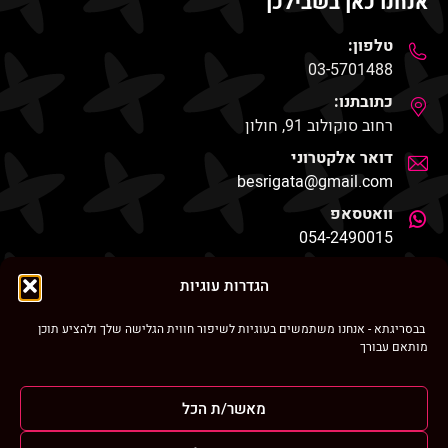
אנחנו כאן בשבילכן
טלפון:
03-5701488
כתובתנו:
רחוב סוקולוב 91, חולון
דואר אלקטרוני
besrigata@gmail.com
וואטסאפ
054-2490015
החנות שלנו
הגדרות עוגיות
בבסריגתא - אנחנו משתמשים בעוגיות לשיפור חווית הגלישה שלך ולהציע תוכן
מותאם עבורך
ניווט מהיר
מאשר/ת הכל
בסריגתא ברחבי הרשת