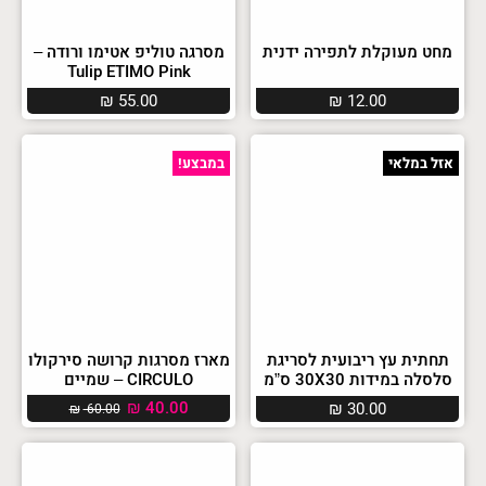
מחט מעוקלת לתפירה ידנית
מסרגה טוליפ אטימו ורודה –
Tulip ETIMO Pink
₪
55.00
₪
12.00
אזל במלאי
במבצע!
תחתית עץ ריבועית לסריגת
מארז מסרגות קרושה סירקולו
סלסלה במידות 30X30 ס”מ
CIRCULO – שמיים
₪
40.00
₪
30.00
₪
60.00