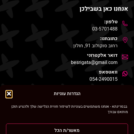
אנחנו כאן בשבילכן
טלפון:
03-5701488
כתובתנו:
רחוב סוקולוב 91, חולון
דואר אלקטרוני
besrigata@gmail.com
וואטסאפ
054-2490015
החנות שלנו
הגדרות עוגיות
בבסריגתא - אנחנו משתמשים בעוגיות לשיפור חווית הגלישה שלך ולהציע תוכן
מותאם עבורך
ניווט מהיר
מאשר/ת הכל