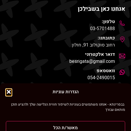
אנחנו כאן בשבילכן
טלפון:
03-5701488
כתובתנו:
רחוב סוקולוב 91, חולון
דואר אלקטרוני
besrigata@gmail.com
וואטסאפ
054-2490015
החנות שלנו
הגדרות עוגיות
בבסריגתא - אנחנו משתמשים בעוגיות לשיפור חווית הגלישה שלך ולהציע תוכן
מותאם עבורך
ניווט מהיר
מאשר/ת הכל