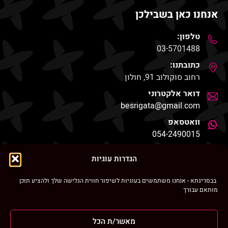
אנחנו כאן בשבילכן
טלפון:
03-5701488
כתובתנו:
רחוב סוקולוב 91, חולון
דואר אלקטרוני
besrigata@gmail.com
וואטסאפ
054-2490015
החנות שלנו
הגדרות עוגיות
בבסריגתא - אנחנו משתמשים בעוגיות לשיפור חווית הגלישה שלך ולהציע תוכן
מותאם עבורך
ניווט מהיר
מאשר/ת הכל