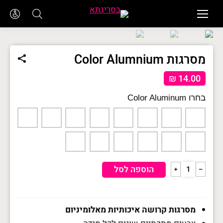
מסרגות Color Alumnium
₪
14.00
Color Aluminum
כמות
הוספה לסל
﹢
﹣
של
מסרגות
Color
Alumnium
מסרגות קרושה איכותיות מאלומיניום