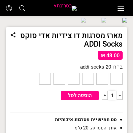
מארז מסרגות דו צידיות אדי סוקס
ADDI Socks
₪
48.00
addi socks 20
כמות
הוספה לסל
﹢
﹣
של
מארז
מסרגות
דו
צידיות
סט חמישיית מסרגות איכותיות
אדי
אורך המסרגה: 20 ס"מ
סוקס