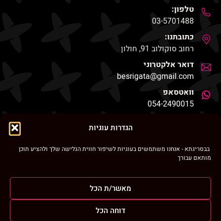
טלפון:
03-5701488
כתובתנו:
רחוב סוקולוב 91, חולון
דואר אלקטרוני
besrigata@gmail.com
וואטסאפ
054-2490015
החנות שלנו
הגדרות עוגיות
בבסריגתא - אנחנו משתמשים בעוגיות לשיפור חווית הגלישה שלך ולהציע תוכן
מותאם עבורך
ניווט מהיר
מאשר/ת הכל
בסריגתא ברחבי הרשת
דוחה הכל