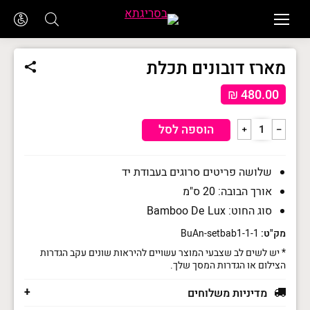
מארז דובונים תכלת
₪
480.00
כמות
הוספה לסל
﹢
﹣
של
מארז
שלושה פריטים סרוגים בעבודת יד
דובונים
אורך הבובה: 20 ס"מ
תכלת
סוג החוט: Bamboo De Lux
מק"ט:
BuAn-setbab1-1-1
* יש לשים לב שצבעי המוצר עשויים להיראות שונים עקב הגדרות
הצילום או הגדרות המסך שלך.
מדיניות משלוחים