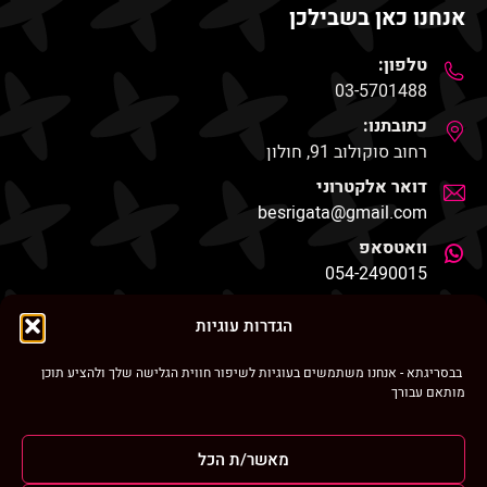
אנחנו כאן בשבילכן
טלפון:
03-5701488
כתובתנו:
רחוב סוקולוב 91, חולון
דואר אלקטרוני
besrigata@gmail.com
וואטסאפ
054-2490015
החנות שלנו
הגדרות עוגיות
בבסריגתא - אנחנו משתמשים בעוגיות לשיפור חווית הגלישה שלך ולהציע תוכן
מותאם עבורך
ניווט מהיר
מאשר/ת הכל
בסריגתא ברחבי הרשת