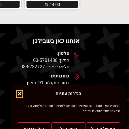
0
₪
14.00
אנחנו כאן בשבילכן
טלפון:
חולון: 03-5701488
תל-אביב-יפו: 03-5232727
כתובותינו:
רחוב סוקולוב 91, חולון
שדרות ירושלים 53, יפו
הגדרות עוגיות
דואר אלקטרוני
besrigata@gmail.com
בבסריגתא - אנחנו משתמשים בעוגיות לשיפור חווית הגלישה שלך
ולהציע תוכן מותאם עבורך
וואטסאפ
054-2490015
מאשר/ת הכל
דוחה הכל
נהל הגדרות