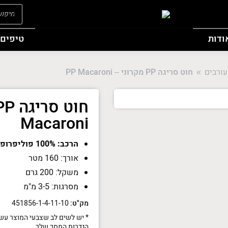
oducts
search
ודות
טיפים 
עורבים
חוט סריגה PP מקרוני – PP Macaroni
You are h
Macaroni
הרכב: 100% פוליפרופילן
אורך: 160 מטר
משקל: 200 גרם
מסרגות: 3-5 מ"מ
מק"ט:
451856-1-4-11-10
* יש לשים לב שצבעי המוצר עשו
הגדרות המסך שלך.