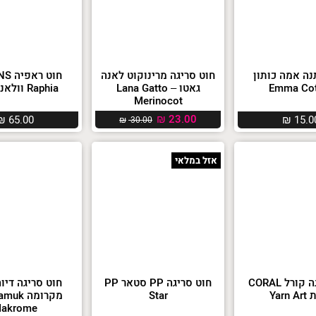
נה אמה כותון
חוט סריגה מרינוקוט לאנה
חוט ר
Emma Cot
גאטו – Lana Gatto
Raphia וולאנס יארן
Merinocot
₪
23.00
₪
65.00
₪
15.0
₪
30.00
אזל במלאי
חוט סריגה קורל CORAL
חוט סריגה PP סטאר PP
חוט סריגה דיו
Yarn
Star
מקרומה k
akrome