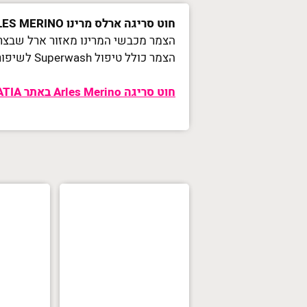
חוט סריגה ארלס מרינו ARLES MERINO
הצמר מכבשי המרינו מאזור ארל שבצרפת, ידוע
הצמר כולל טיפול Superwash לשיפור התכונות של הסיב, עם המספר הגדול ביותר של לולאות לסנטימטר.
חוט סריגה Arles Merino באתר KATIA