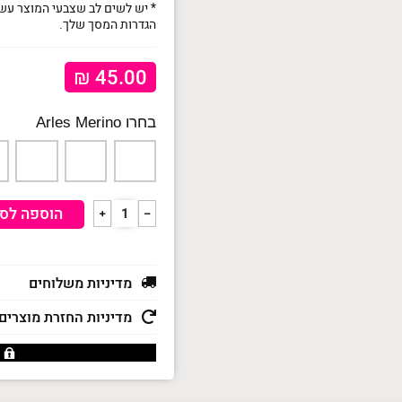
* יש לשים לב שצבעי המוצר עשו
הגדרות המסך שלך.
₪
45.00
Arles Merino
כמות
הוספה לס
﹢
﹣
של
חוט
סריגה
ארלס
מדיניות משלוחים
מרינו
KATIA
ARLES
מדיניות החזרת מוצרים
MERINO