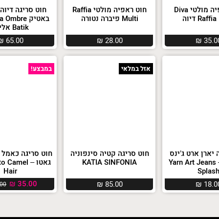
חוט ראפיה מולטי Diva
חוט ראפיה מולטי Raffia
חוט סריגה דיוה
Raff דיוה
Multi פיברה נטורה
באטיק Ombre
Batik אליזה
₪
65.00
₪
28.00
₪
35.0
אזל במלאי
במבצע!
 יארן ארט ג’ינס
חוט סריגה קטיה סינפוניה
חוט סריגה כאמל 
ספלאש – Yarn Art Jeans
KATIA SINFONIA
גאטו – Camel
Hair
Splas
₪
35.00
₪
85.00
₪
18.0
00