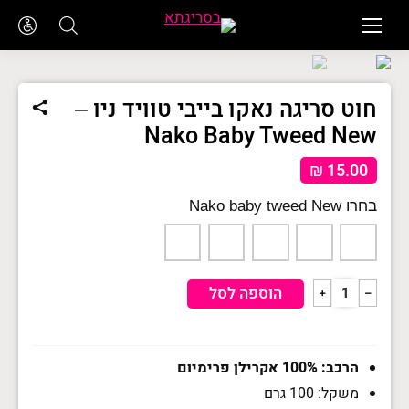
חוט סריגה נאקו בייבי טוויד ניו –
Nako Baby Tweed New
₪
15.00
Nako baby tweed New
כמות
הוספה לסל
﹢
﹣
של
חוט
סריגה
נאקו
בייבי
הרכב: 100% אקרילן פרימיום
טוויד
משקל: 100 גרם
ניו