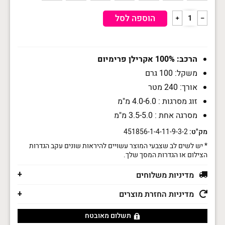
כמות
הוספה לסל
﹢
﹣
של
חוט
סריגה
טדי
קלאסיק
הרכב: 100% אקרילן פרימיום
Classic
משקל: 100 גרם
אורך: 240 מטר
זוג מסרגות : 4.0-6.0 מ"מ
מסרגה אחת : 3.5-5.0 מ"מ
מק"ט:
451856-1-4-11-9-3-2
* יש לשים לב שצבעי המוצר עשויים להיראות שונים עקב הגדרות
הצילום או הגדרות המסך שלך.
מדיניות משלוחים
מדיניות החזרת מוצרים
תשלום מאובטח