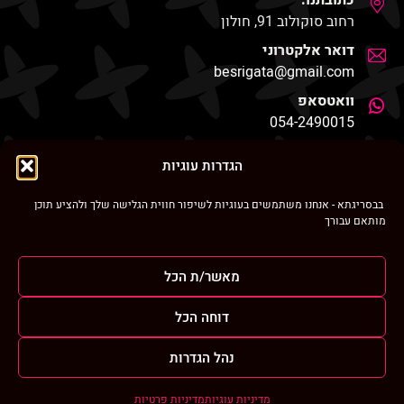
כתובתנו:
רחוב סוקולוב 91, חולון
דואר אלקטרוני
besrigata@gmail.com
וואטסאפ
054-2490015
החנות שלנו
הגדרות עוגיות
בבסריגתא - אנחנו משתמשים בעוגיות לשיפור חווית הגלישה שלך ולהציע תוכן
מותאם עבורך
ניווט מהיר
מאשר/ת הכל
בסריגתא ברחבי הרשת
דוחה הכל
נהל הגדרות
כל הזכויות שמורות Ⓒ בסריגתא 2026
מדיניות עוגיות
מדיניות פרטיות