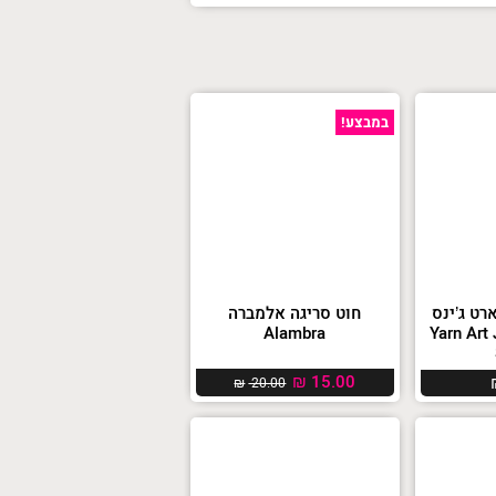
במבצע!
רט ג’ינס
חוט סריגה אלמברה
Yarn Art Jean
Alambra
₪
15.00
₪
20.00