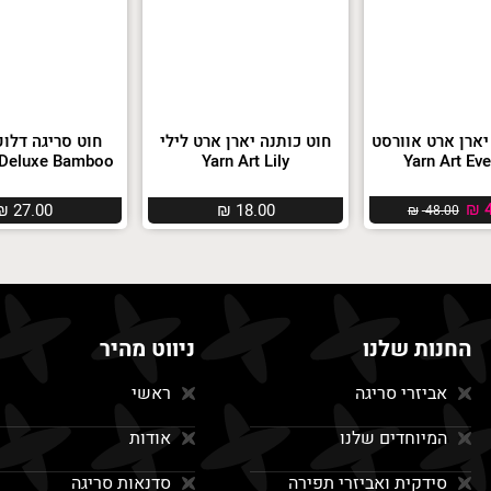
יארן ארט אוורסט
חוט כותנה יארן ארט לילי
חוט סריגה דלו
Yarn Art Lily
Deluxe Bamboo הימלאיה
₪
4
₪
27.00
₪
18.00
₪
48.00
החנות שלנו
ניווט מהיר
אביזרי סריגה
ראשי
המיוחדים שלנו
אודות
סידקית ואביזרי תפירה
סדנאות סריגה