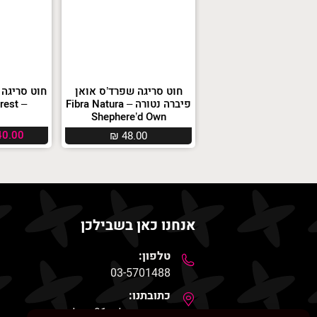
חוט סריגה שפרד’ס אואן
חוט סריגה 
פיברה נטורה – Fibra Natura
– Yarn Art Everest
Shephere’d Own
0.00
₪
48.00
אנחנו כאן בשבילכן
טלפון:
03-5701488
כתובתנו:
רחוב סוקולוב 91, חולון