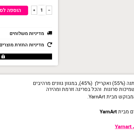
כמות
הוספה לס
﹢
﹣
של
חוט
סריגה
ג'ינס
יארן
מדיניות משלוחים
ארט
Jeans
מדיניות החזרת מוצרים
Yarn
Art
שמיכות סרוגות והכל בסריגה זורמת ומהירה
 מבית YarnArt.
ם מבית
YarnArt
Yarnart