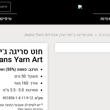
oducts
search
ודות
טיפים 
עורבים
חוט סריגה ג’ינס יארן ארט Jeans Yarn Art
You are her
חוט סריגה ג’י
ans Yarn Art
הרכב: כותנה (55%) ואקרילן (45%)
משקל: 50 גרם
אורך: 160 מטר
מסרגות: 3.0 - 3.5 מ"מ
מק"ט:
451856-1-4-11-9-12
* יש לשים לב שצבעי המוצר עשו
הגדרות המסך שלך.