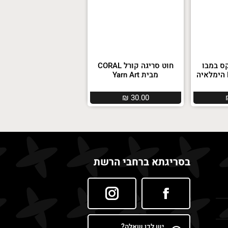
קס במבו
חוט סריגה קורל CORAL
מבית Yarn Art
₪
30.00
בסריגתא ברחבי הרשת
יש לכן שאלה?