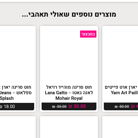
מוצרים נוספים שאולי תאהבי...
במבצע!
יארן ארט פייטים
חוט סריגה מוהייר רויאל
חוט סריגה יארן א
לאנה גאטו – Lana Gatto
ספלאש – s
Splash
Mohair Royal
₪
30.00
₪
4
₪
18.00
₪
35.00
₪
50.00