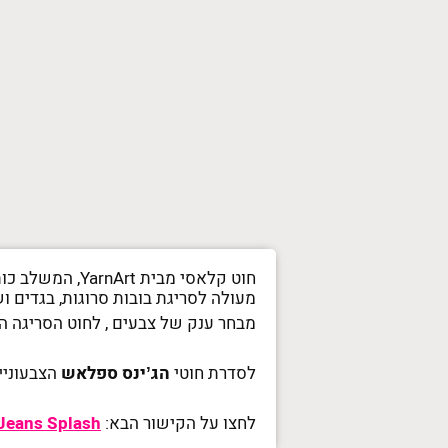
חוט קלאסי מבית YarnArt, המשלב כותנה (55%) ואקרילן (45%), במגוון גוונים מרהיבים
מעולה לסריגת בובות סרוגות, בגדים ו
מבחר ענק של צבעים , לחוט הסריגה המבוקש
לסדרת חוטי
הג’ינס ספלאש
הצבעוניי
לחצו על הקישור הבא:
 Jeans Splash