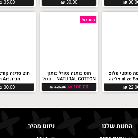
₪
35.00
₪
30.00
₪
30.0
במבצע!
ה סופטי פלוס
חוט כותנה נטורל כותון
alize אליזה
NATURAL COTTON – סגול
מבית Yarn Art
₪
100.00
₪
30.00
₪
22.0
₪
125.00
החנות שלנו
ניווט מהיר