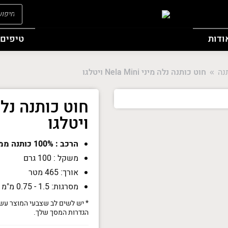
oducts
search
ודות
טיפים 
נה
חוט כותנה נלה מיני Nela Mini ויטלגו
You ar
ויטלגו
הרכב : 100% כותנה ממורצרת
משקל : 100 גרם
אורך: 465 מטר
מסרגות: 1.5 - 0.75 מ"מ
* יש לשים לב שצבעי המוצר עשו
הגדרות המסך שלך.