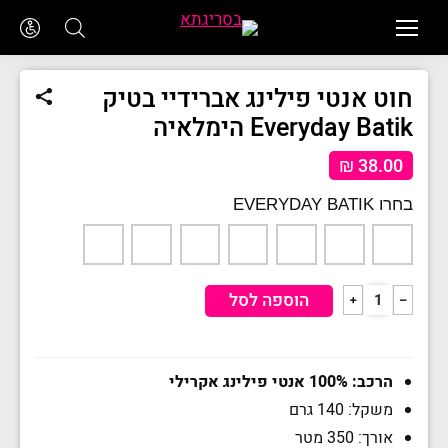
חוט אנטי פילינג אברידיי בטיק
Everyday Batik הימלאיה
₪
38.00
EVERYDAY BATIK
כמות
הוספה לסל
﹢
﹣
של
חוט
אנטי
פילינג
אברידיי
הרכב: 100% אנטי פילינג אקרילי
בטיק
משקל: 140 גרם
Everyday
Batik
אורך: 350 מטר
הימלאיה