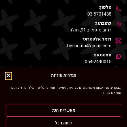
טלפון:
03-5701488
כתובתנו:
רחוב סוקולוב 91, חולון
דואר אלקטרוני
besrigata@gmail.com
וואטסאפ
054-2490015
החנות שלנו
הגדרות עוגיות
בבסריגתא - אנחנו משתמשים בעוגיות לשיפור חווית הגלישה שלך ולהציע תוכן
מותאם עבורך
ניווט מהיר
מאשר/ת הכל
בסריגתא ברחבי הרשת
דוחה הכל