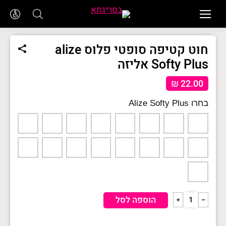
חוט קטיפה סופטי פלוס alize
Softy Plus אליזה
₪
22.00
Alize Softy Plus
כמות
הוספה לסל
﹢
﹣
של
חוט
קטיפה