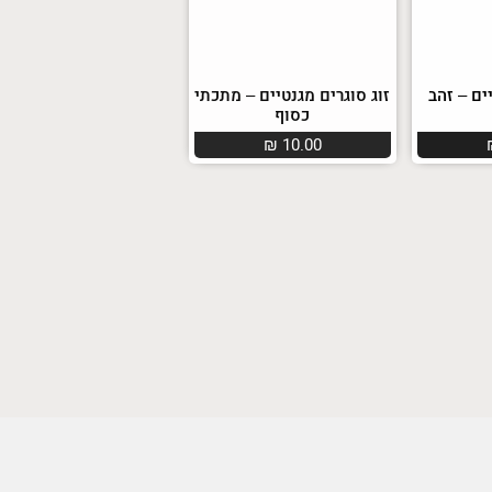
ים – זהב
זוג סוגרים מגנטיים – מתכתי
כסוף
₪
10.00
במבצע!
ברידיי ניו
חוט אנטי פילינג אברידיי
ויד הימלאיה Himalaya
סופר לוקס Everyday Super
Everyd
Lux הימלאיה
₪
19.00
₪
22.00
הדגשת קישורים
הצגת תיאור
תיאור קבוע