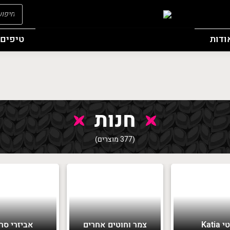
oducts
search
ודות
טיפים 
חנות
(377 מוצרים)
Katia
צמר וחוטים אחרים
אביזרי סר