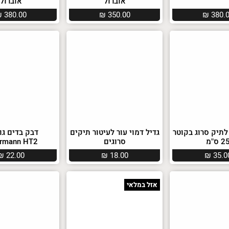
אוברול
אוברול
₪
380.00
₪
350.00
₪
380.
לתיק סרוג בקוטר
גדיל דמוי עור לעיטור תיקים
דבק בדים גו
2 ס”מ
סרוגים
ermann HT2
₪
22.00
₪
18.00
₪
35.0
אזל במלאי