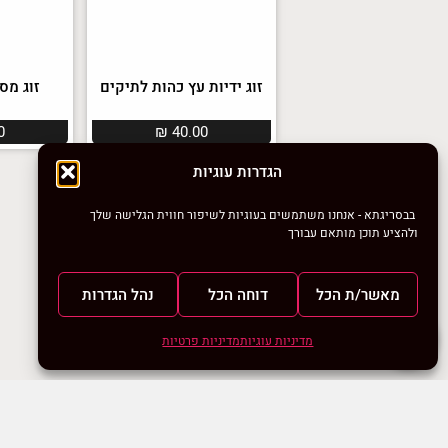
זוג ידיות עץ כהות לתיקים
זוג מסרגות
0
₪
40.00
הגדרות עוגיות
אזל במלאי
בבסריגתא - אנחנו משתמשים בעוגיות לשיפור חווית הגלישה שלך
ולהציע תוכן מותאם עבורך
מאשר/ת הכל
דוחה הכל
נהל הגדרות
מדיניות עוגיות
מדיניות פרטיות
חוט אנטי פילינג אברידיי
חוט אנטי פי
בטיק Everyday Batik
הימלאיה
Big
0
₪
38.00
ניווט מקלדת
ביטול הבהובים
מונוכרום
ספיה