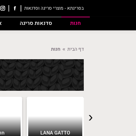
בסריגתא - מוצרי סריגה וסדנאות
חנות
סדנאות סריגה
א
דף הבית
חנות
You are here:
‹
בובות סרוגות
LANA GATTO
חוטי 