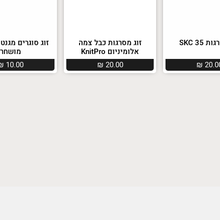
 SKC 35
זוג מסרגות כבל צמה
זוג סוגרים מגנטי
אלומיניום KnitPro
מושחר
₪
10.00
₪
20.00
₪
20.0
במבצע!
לינג אברידיי ביג
חוט אנטי פילינג אברידיי
חוט אנטי פילינג א
הימלאיה Himalaya
בייבי לוקס Everyday Bebe
טו
Everyday 
Lux הימלאיה
ay New Tweed
₪
19.00
₪
27.00
₪
25.0
₪
22.00
ניגודיות גבוהה
שחור צהוב
היפוך צבעים
הדגשת כותרות